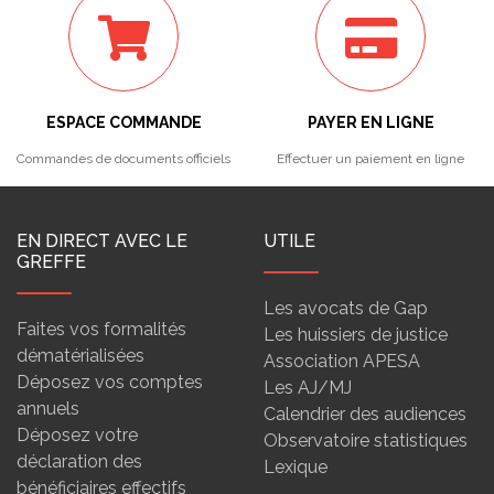
ESPACE COMMANDE
PAYER EN LIGNE
Commandes de documents officiels
Effectuer un paiement en ligne
EN DIRECT AVEC LE
UTILE
GREFFE
Les avocats de Gap
Faites vos formalités
Les huissiers de justice
dématérialisées
Association APESA
Déposez vos comptes
Les AJ/MJ
annuels
Calendrier des audiences
Déposez votre
Observatoire statistiques
déclaration des
Lexique
bénéficiaires effectifs