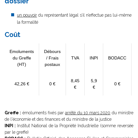
dossier
un pouvoir
du représentant légal s’il n’effectue pas lui-même
la formalité
Coût
Emoluments
Débours
du Greffe
/ Frais
TVA
INPI
BODACC
(HT)
postaux
8,45
5,9
42,26 €
0 €
0 €
€
€
Greffe :
émoluments fixés par
arrêté du 10 mars 2020
du ministre
de l'économie et des finances et du ministre de la justice
INPI :
Institut National de la Propriété Industrielle (somme reversée
par le greffe)