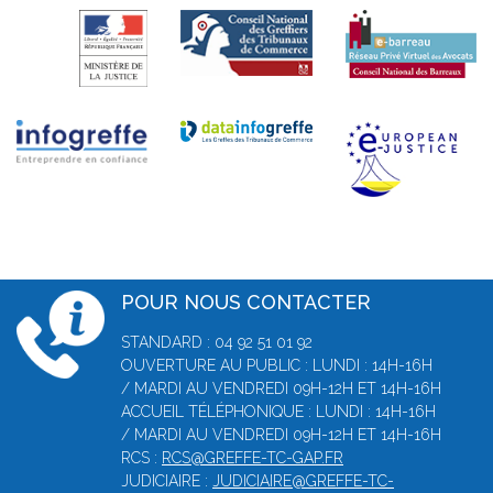
POUR NOUS CONTACTER
STANDARD : 04 92 51 01 92
OUVERTURE AU PUBLIC : LUNDI : 14H-16H
/ MARDI AU VENDREDI 09H-12H ET 14H-16H
ACCUEIL TÉLÉPHONIQUE : LUNDI : 14H-16H
/ MARDI AU VENDREDI 09H-12H ET 14H-16H
RCS :
RCS@GREFFE-TC-GAP.FR
JUDICIAIRE :
JUDICIAIRE@GREFFE-TC-