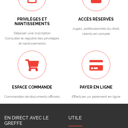
PRIVILÈGES ET
ACCÈS RÉSERVÉS
NANTISSEMENTS
Juges, professionnels du droit,
Déposer une inscription
clients en compte
Consulter le registre des privilèges
et nantissements
ESPACE COMMANDE
PAYER EN LIGNE
Commandes de documents officiels
Effectuer un paiement en ligne
EN DIRECT AVEC LE
UTILE
GREFFE