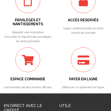
PRIVILÈGES ET
ACCÈS RÉSERVÉS
NANTISSEMENTS
Juges, professionnels du droit,
Déposer une inscription
clients en compte
Consulter le registre des privilèges
et nantissements
ESPACE COMMANDE
PAYER EN LIGNE
Commandes de documents officiels
Effectuer un paiement en ligne
EN DIRECT AVEC LE
UTILE
GREFFE