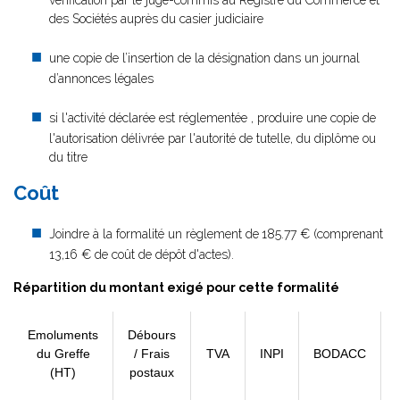
vérification par le juge-commis au Registre du Commerce et
des Sociétés auprès du casier judiciaire
une copie de l’insertion de la désignation dans un journal
d’annonces légales
si l'activité déclarée est réglementée , produire une copie de
l'autorisation délivrée par l'autorité de tutelle, du diplôme ou
du titre
Coût
Joindre à la formalité un règlement de
185.77 € (comprenant
13,16 € de coût de dépôt d'actes).
Répartition du montant exigé pour cette formalité
Emoluments
Débours
du Greffe
/ Frais
TVA
INPI
BODACC
(HT)
postaux