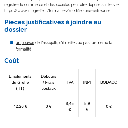
registre du commerce et des sociétés peut être déposé sur le site
https://www.infogreffe.fr/formalites/modifier-une-entreprise
Pièces justificatives à joindre au
dossier
un pouvoir
de l'assujetti, s'il n'effectue pas lui-même la
formalité
Coût
Emoluments
Débours
du Greffe
/ Frais
TVA
INPI
BODACC
(HT)
postaux
8,45
5,9
42,26 €
0 €
0 €
€
€