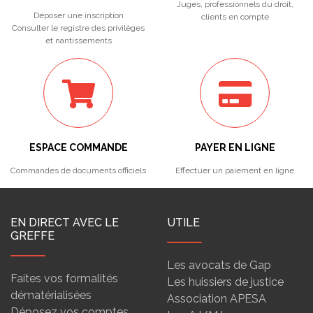
Juges, professionnels du droit,
Déposer une inscription
clients en compte
Consulter le registre des privilèges
et nantissements
ESPACE COMMANDE
PAYER EN LIGNE
Commandes de documents officiels
Effectuer un paiement en ligne
EN DIRECT AVEC LE
UTILE
GREFFE
Les avocats de Gap
Faites vos formalités
Les huissiers de justice
dématérialisées
Association APESA
Déposez vos comptes