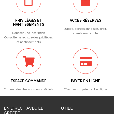
PRIVILÈGES ET
ACCÈS RÉSERVÉS
NANTISSEMENTS
Juges, professionnels du droit,
Déposer une inscription
clients en compte
Consulter le registre des privilèges
et nantissements
ESPACE COMMANDE
PAYER EN LIGNE
Commandes de documents officiels
Effectuer un paiement en ligne
EN DIRECT AVEC LE
UTILE
GREFFE