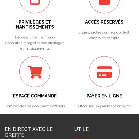
PRIVILÈGES ET
ACCÈS RÉSERVÉS
NANTISSEMENTS
Juges, professionnels du droit,
Déposer une inscription
clients en compte
Consulter le registre des privilèges
et nantissements
ESPACE COMMANDE
PAYER EN LIGNE
Commandes de documents officiels
Effectuer un paiement en ligne
EN DIRECT AVEC LE
UTILE
GREFFE