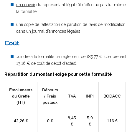
un pouvoir
du représentant légal s’il n’effectue pas lui-même
la formalité
une copie de l’attestation de parution de l’avis de modification
dans un journal d’annonces légales
Coût
Joindre à la formalité un règlement de
185.77 € (comprenant
13,16 € de coût de dépôt d'actes).
Répartition du montant exigé pour cette formalité
Emoluments
Débours
du Greffe
/ Frais
TVA
INPI
BODACC
(HT)
postaux
8,45
5,9
42,26 €
0 €
116 €
€
€