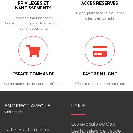
PRIVILÈGES ET
ACCÈS RÉSERVÉS
NANTISSEMENTS
Juges, professionnels du droit,
Déposer une inscription
clients en compte
Consulter le registre des privilèges
et nantissements
ESPACE COMMANDE
PAYER EN LIGNE
Commandes de documents officiels
Effectuer un paiement en ligne
EN DIRECT AVEC LE
UTILE
GREFFE
Les avocats de Gap
Faites vos formalités
Les huissiers de justice