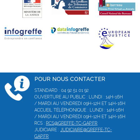
POUR NOUS CONTACTER
STANDARD : 04 92 51 01 92
OUVERTURE AU PUBLIC : LUNDI : 14H-16H
/ MARDI AU VENDREDI 09H-12H ET 14H-16H
ACCUEIL TÉLÉPHONIQUE : LUNDI : 14H-16H
/ MARDI AU VENDREDI 09H-12H ET 14H-16H
RCS :
RCS@GREFFE-TC-GAP.FR
JUDICIAIRE :
JUDICIAIRE@GREFFE-TC-
GAP.FR