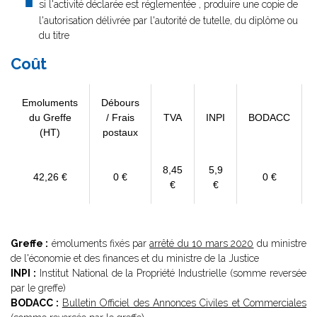
si l'activité déclarée est réglementée , produire une copie de
l'autorisation délivrée par l'autorité de tutelle, du diplôme ou
du titre
Coût
Emoluments
Débours
du Greffe
/ Frais
TVA
INPI
BODACC
(HT)
postaux
8,45
5,9
42,26 €
0 €
0 €
€
€
Greffe :
émoluments fixés par
arrêté du 10 mars 2020
du ministre
de l'économie et des finances et du ministre de la Justice
INPI :
Institut National de la Propriété Industrielle (somme reversée
par le greffe)
BODACC :
Bulletin Officiel des Annonces Civiles et Commerciales