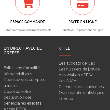
ESPACE COMMANDE
PAYER EN LIGNE
Commandes de documents officiels
Effectuer un paiement en ligne
EN DIRECT AVEC LE
UTILE
GREFFE
Les avocats de Gap
Faites vos formalités
Les huissiers de justice
dématérialisées
Association APESA
Déposez vos comptes
Les AJ/MJ
annuels
Calendrier des audiences
Déposez votre
Observatoire statistiques
déclaration des
Lexique
bénéficiaires effectifs
Accès RPVA