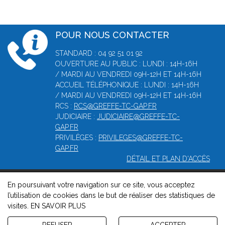
POUR NOUS CONTACTER
STANDARD : 04 92 51 01 92
OUVERTURE AU PUBLIC : LUNDI : 14H-16H
/ MARDI AU VENDREDI 09H-12H ET 14H-16H
ACCUEIL TÉLÉPHONIQUE : LUNDI : 14H-16H
/ MARDI AU VENDREDI 09H-12H ET 14H-16H
RCS :
RCS@GREFFE-TC-GAP.FR
JUDICIAIRE :
JUDICIAIRE@GREFFE-TC-
GAP.FR
PRIVILÈGES :
PRIVILEGES@GREFFE-TC-
GAP.FR
DÉTAIL ET PLAN D'ACCÈS
En poursuivant votre navigation sur ce site, vous acceptez
© 2026, Greffe du Tribunal de Commerce de Gap -
Mentions
l’utilisation de cookies dans le but de réaliser des statistiques de
légales
-
Contact
-
Gestion des cookies
-
Politique de
visites.
EN SAVOIR PLUS
confidentialité et de cookies
Version : 1.8.1