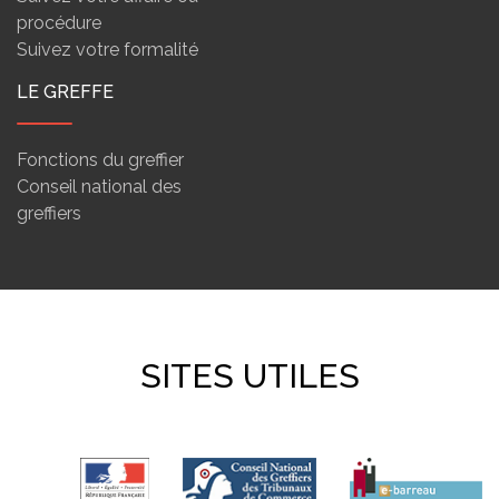
procédure
Suivez votre formalité
LE GREFFE
Fonctions du greffier
Conseil national des
greffiers
SITES UTILES