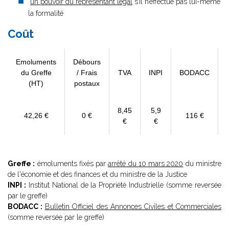
un pouvoir du représentant légal
s’il n’effectue pas lui-même
la formalité
Coût
Emoluments
Débours
du Greffe
/ Frais
TVA
INPI
BODACC
(HT)
postaux
8,45
5,9
42,26 €
0 €
116 €
€
€
Greffe :
émoluments fixés par
arrêté du 10 mars 2020
du ministre
de l'économie et des finances et du ministre de la Justice
INPI :
Institut National de la Propriété Industrielle (somme reversée
par le greffe)
BODACC :
Bulletin Officiel des Annonces Civiles et Commerciales
(somme reversée par le greffe)