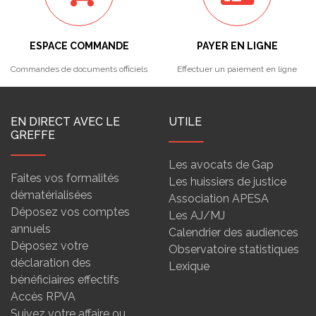
ESPACE COMMANDE
PAYER EN LIGNE
Commandes de documents officiels
Effectuer un paiement en ligne
EN DIRECT AVEC LE
UTILE
GREFFE
Les avocats de Gap
Faites vos formalités
Les huissiers de justice
dématérialisées
Association APESA
Déposez vos comptes
Les AJ/MJ
annuels
Calendrier des audiences
Déposez votre
Observatoire statistiques
déclaration des
Lexique
bénéficiaires effectifs
Accès RPVA
Suivez votre affaire ou