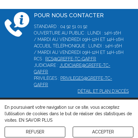
POUR NOUS CONTACTER
STANDARD : 04 92 51 01 92
OUVERTURE AU PUBLIC : LUNDI : 14H-16H
/ MARDI AU VENDREDI 09H-12H ET 14H-16H
ACCUEIL TÉLÉPHONIQUE : LUNDI : 14H-16H
/ MARDI AU VENDREDI 09H-12H ET 14H-16H
RCS :
RCS@GREFFE-TC-GAP.FR
JUDICIAIRE :
JUDICIAIRE@GREFFE-TC-
GAP.FR
PRIVILÈGES :
PRIVILEGES@GREFFE-TC-
GAP.FR
DÉTAIL ET PLAN D'ACCÈS
En poursuivant votre navigation sur ce site, vous acceptez
© 2026, Greffe du Tribunal de Commerce de Gap -
Mentions
l’utilisation de cookies dans le but de réaliser des statistiques de
légales
-
Contact
-
Gestion des cookies
-
Politique de
visites.
EN SAVOIR PLUS
confidentialité et de cookies
Version : 1.8.1
REFUSER
ACCEPTER