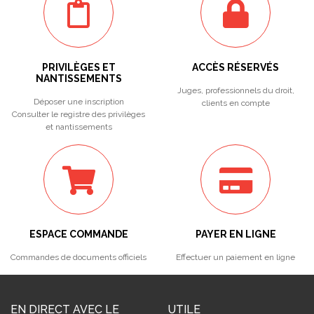
PRIVILÈGES ET
ACCÈS RÉSERVÉS
NANTISSEMENTS
Juges, professionnels du droit,
Déposer une inscription
clients en compte
Consulter le registre des privilèges
et nantissements
ESPACE COMMANDE
PAYER EN LIGNE
Commandes de documents officiels
Effectuer un paiement en ligne
EN DIRECT AVEC LE
UTILE