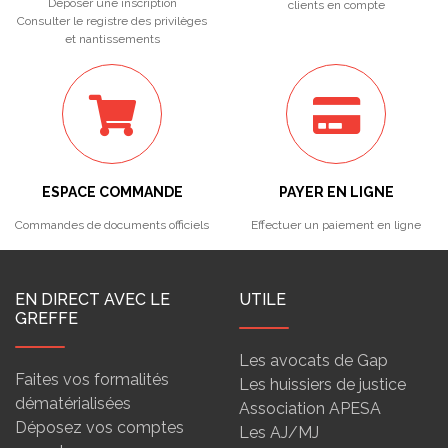
Déposer une inscription
clients en compte
Consulter le registre des privilèges
et nantissements
ESPACE COMMANDE
PAYER EN LIGNE
Commandes de documents officiels
Effectuer un paiement en ligne
EN DIRECT AVEC LE
UTILE
GREFFE
Les avocats de Gap
Faites vos formalités
Les huissiers de justice
dématérialisées
Association APESA
Déposez vos comptes
Les AJ/MJ