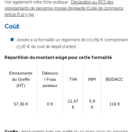
Voir également notre fiche pratique :
Déclaration au RCS des
représentants de personne morale dirigeante (Code de commerce,
Article R.123-54)
Coût
Joindre à la formalité un règlement de
203.89 € (comprenant
13,16 € de coût de dépôt d'actes).
Répartition du montant exigé pour cette formalité
Emoluments
Débours
du Greffe
/ Frais
TVA
INPI
BODACC
(HT)
postaux
11,47
5,9
57,36 €
0 €
116 €
€
€
Greffe :
émoluments fixés par
arrêté du 10 mars 2020
du ministre