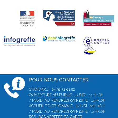
POUR NOUS CONTACTER
STANDARD : 04 92 51 01 92
OUVERTURE AU PUBLIC : LUNDI : 14H-16H
/ MARDI AU VENDREDI 09H-12H ET 14H-16H
ACCUEIL TÉLÉPHONIQUE : LUNDI : 14H-16H
/ MARDI AU VENDREDI 09H-12H ET 14H-16H
RCS :
RCS@GREFFE-TC-GAP.FR