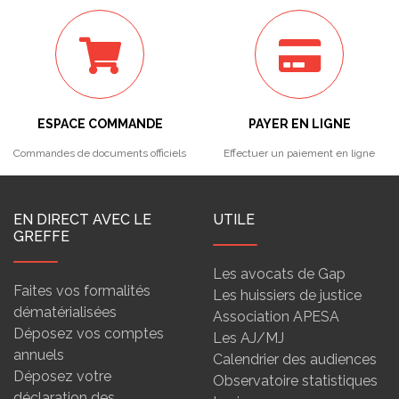
ESPACE COMMANDE
PAYER EN LIGNE
Commandes de documents officiels
Effectuer un paiement en ligne
EN DIRECT AVEC LE
UTILE
GREFFE
Les avocats de Gap
Faites vos formalités
Les huissiers de justice
dématérialisées
Association APESA
Déposez vos comptes
Les AJ/MJ
annuels
Calendrier des audiences
Déposez votre
Observatoire statistiques
déclaration des