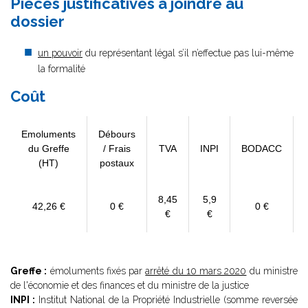
Pièces justificatives à joindre au
dossier
un pouvoir
du représentant légal s’il n’effectue pas lui-même
la formalité
Coût
Emoluments
Débours
du Greffe
/ Frais
TVA
INPI
BODACC
(HT)
postaux
8,45
5,9
42,26 €
0 €
0 €
€
€
Greffe :
émoluments fixés par
arrêté du 10 mars 2020
du ministre
de l'économie et des finances et du ministre de la justice
INPI :
Institut National de la Propriété Industrielle (somme reversée