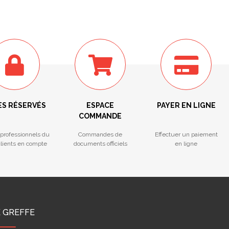
ÈS RÉSERVÉS
ESPACE
PAYER EN LIGNE
COMMANDE
professionnels du
Commandes de
Effectuer un paiement
 clients en compte
documents officiels
en ligne
E GREFFE