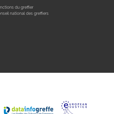
nctions du greffier
nseil national des greffiers