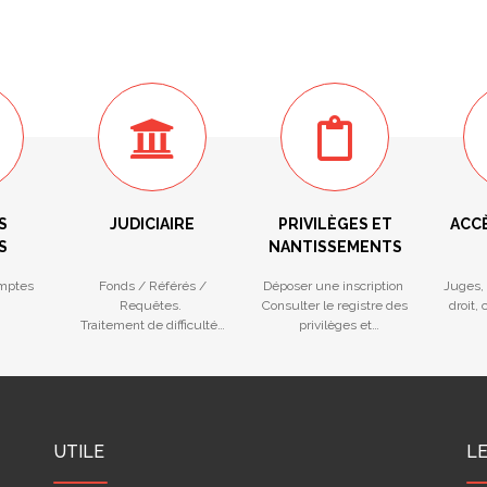
S
JUDICIAIRE
PRIVILÈGES ET
ACC
S
NANTISSEMENTS
mptes
Fonds / Référés /
Déposer une inscription
Juges, 
Requêtes.
Consulter le registre des
droit,
Traitement de difficultés
privilèges et
des entreprises
nantissements
UTILE
L