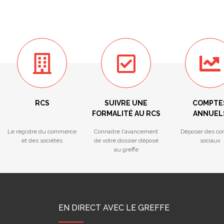
RCS
SUIVRE UNE
COMPTE
FORMALITÉ AU RCS
ANNUEL
Le registre du commerce
Connaitre l'avancement
Déposer des co
et des sociétés
de votre dossier déposé
sociaux
au greffe
EN DIRECT AVEC LE GREFFE