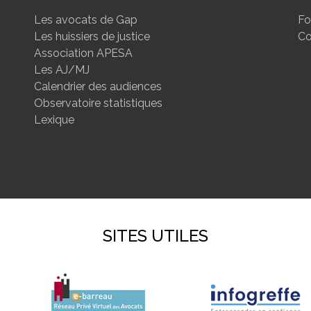
Les avocats de Gap
Fo
Les huissiers de justice
Co
Association APESA
Les AJ/MJ
Calendrier des audiences
Observatoire statistiques
Lexique
SITES UTILES