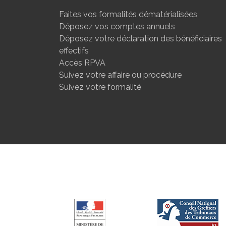
Faites vos formalités dématérialisées
Déposez vos comptes annuels
Déposez votre déclaration des bénéficiaires
effectifs
Accès RPVA
Suivez votre affaire ou procédure
Suivez votre formalité