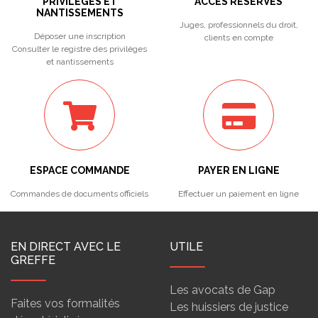
PRIVILÈGES ET
ACCÈS RÉSERVÉS
NANTISSEMENTS
Juges, professionnels du droit,
Déposer une inscription
clients en compte
Consulter le registre des privilèges
et nantissements
ESPACE COMMANDE
PAYER EN LIGNE
Commandes de documents officiels
Effectuer un paiement en ligne
EN DIRECT AVEC LE
UTILE
GREFFE
Les avocats de Gap
Faites vos formalités
Les huissiers de justice