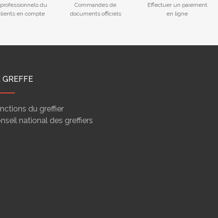
professionnels du
Commandes de
Effectuer un paiement
 clients en compte
documents officiels
en ligne
E GREFFE
nctions du greffier
nseil national des greffiers