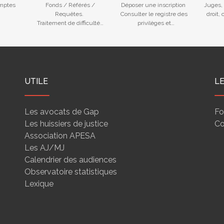
mptes
Fonds / Référés /
Déposer une inscription
Juges, 
Requêtes.
Consulter le registre des
droit,
Traitement de difficultés
privilèges et
des entreprises
nantissements
UTILE
L
Les avocats de Gap
Fo
Les huissiers de justice
Co
Association APESA
Les AJ/MJ
Calendrier des audiences
Observatoire statistiques
Lexique