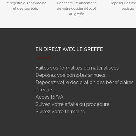
Le registre du commerce
Connaitre l'avancement
Déposer des co
et des sociétés
de votre dossier déposé
sociaux
au greffe
EN DIRECT AVEC LE GREFFE
Faites vos formalités dématérialisées
Déposez vos comptes annuels
Déposez votre déclaration des bénéficiaires
effectifs
Accès RPVA
Suivez votre affaire ou procédure
Suivez votre formalité