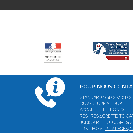
POUR NOUS CONT
STANDARD : 04 92 51 01 92
OUVERTURE AU PUBLIC : L
ACCUEIL TÉLÉPHONIQUE : 
RCS :
RCS@GREFFE-TC-GAP
JUDICIAIRE :
JUDICIAIRE@G
PRIVILÈGES :
PRIVILEGES@