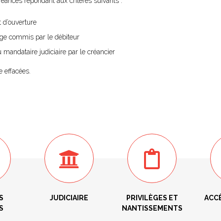
réances répondant aux critères suivants :
 d’ouverture
uge commis par le débiteur
andataire judiciaire par le créancier
e effacées.
S
JUDICIAIRE
PRIVILÈGES ET
ACC
S
NANTISSEMENTS