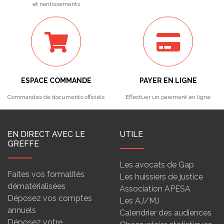
et nantissements
ESPACE COMMANDE
PAYER EN LIGNE
Commandes de documents officiels
Effectuer un paiement en ligne
EN DIRECT AVEC LE
UTILE
GREFFE
Les avocats de Gap
Faites vos formalités
Les huissiers de justice
dématérialisées
Association APESA
Déposez vos comptes
Les AJ/MJ
annuels
Calendrier des audiences
Déposez votre