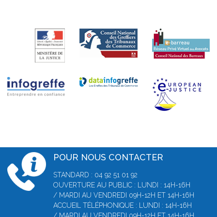
POUR NOUS CONTACTER
STANDARD : 04 92 51 01 92
OUVERTURE AU PUBLIC : LUNDI : 14H-16H
/ MARDI AU VENDREDI 09H-12H ET 14H-16H
ACCUEIL TÉLÉPHONIQUE : LUNDI : 14H-16H
/ MARDI AU VENDREDI 09H-12H ET 14H-16H