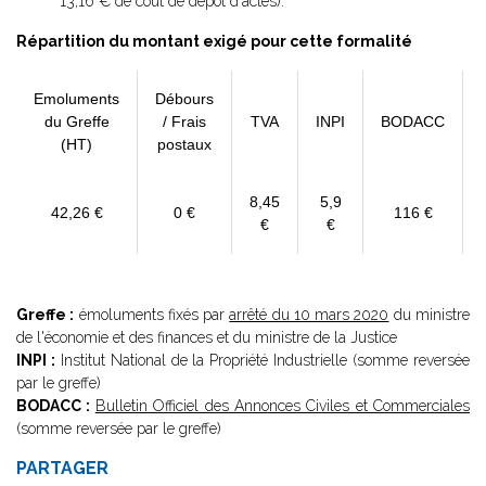
13,16 € de coût de dépôt d'actes).
Répartition du montant exigé pour cette formalité
Emoluments
Débours
du Greffe
/ Frais
TVA
INPI
BODACC
(HT)
postaux
8,45
5,9
42,26 €
0 €
116 €
€
€
Greffe :
émoluments fixés par
arrêté du 10 mars 2020
du ministre
de l'économie et des finances et du ministre de la Justice
INPI :
Institut National de la Propriété Industrielle (somme reversée
par le greffe)
BODACC :
Bulletin Officiel des Annonces Civiles et Commerciales
(somme reversée par le greffe)
PARTAGER