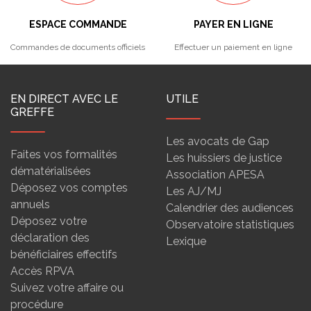
ESPACE COMMANDE
PAYER EN LIGNE
Commandes de documents officiels
Effectuer un paiement en ligne
EN DIRECT AVEC LE
UTILE
GREFFE
Les avocats de Gap
Faites vos formalités
Les huissiers de justice
dématérialisées
Association APESA
Déposez vos comptes
Les AJ/MJ
annuels
Calendrier des audiences
Déposez votre
Observatoire statistiques
déclaration des
Lexique
bénéficiaires effectifs
Accès RPVA
Suivez votre affaire ou
procédure