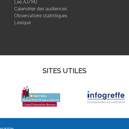
Les AJ/MJ
Calendrier des audiences
Observatoire statistiques
Lexique
SITES UTILES