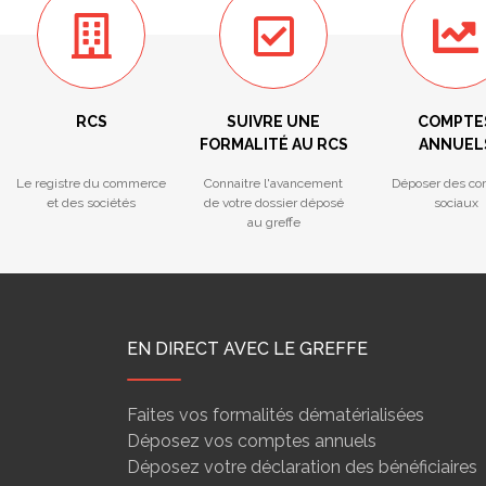
RCS
SUIVRE UNE
COMPTE
FORMALITÉ AU RCS
ANNUEL
Le registre du commerce
Connaitre l'avancement
Déposer des co
et des sociétés
de votre dossier déposé
sociaux
au greffe
EN DIRECT AVEC LE GREFFE
Faites vos formalités dématérialisées
Déposez vos comptes annuels
Déposez votre déclaration des bénéficiaires