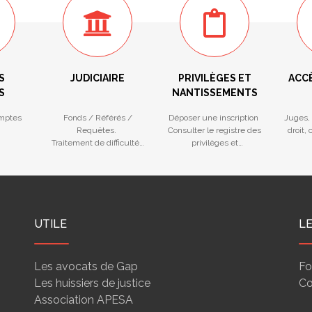
S
JUDICIAIRE
PRIVILÈGES ET
ACC
S
NANTISSEMENTS
mptes
Fonds / Référés /
Déposer une inscription
Juges, 
Requêtes.
Consulter le registre des
droit,
Traitement de difficultés
privilèges et
des entreprises
nantissements
UTILE
L
Les avocats de Gap
Fo
Les huissiers de justice
Co
Association APESA