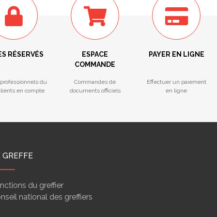
ÈS RÉSERVÉS
ESPACE
PAYER EN LIGNE
COMMANDE
professionnels du
Commandes de
Effectuer un paiement
 clients en compte
documents officiels
en ligne
E GREFFE
nctions du greffier
nseil national des greffiers