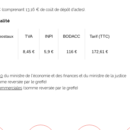
€ (comprenant 13,16 € de coût de dépôt d'actes).
alité
postaux
TVA
INPI
BODACC
Tarif (TTC)
8,45 €
5,9 €
116 €
172,61 €
20
du ministre de l'économie et des finances et du ministre de la justice
omme reversée par le greffe)
 Commerciales
(somme reversée par le greffe)