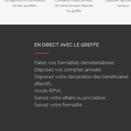
Le registre du commerce
Connaitre l'avancement
Déposer des co
et des sociétés
de votre dossier déposé
sociaux
au greffe
EN DIRECT AVEC LE GREFFE
Faites vos formalités dématérialisées
Déposez vos comptes annuels
Déposez votre déclaration des bénéficiaires
effectifs
Accès RPVA
Suivez votre affaire ou procédure
Suivez votre formalité