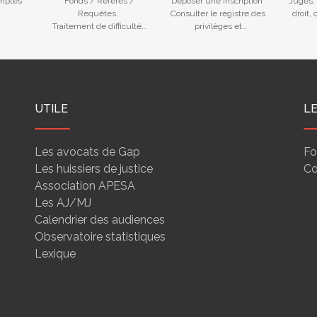
mptes
Fonds / Référés /
Déposer une inscription
Juges, 
Requêtes.
Consulter le registre des
droit,
Traitement de difficultés
privilèges et
des entreprises
nantissements
UTILE
L
Les avocats de Gap
Fo
Les huissiers de justice
Co
Association APESA
Les AJ/MJ
Calendrier des audiences
Observatoire statistiques
Lexique