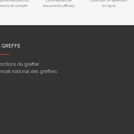
professionnels du
Commandes de
Effectuer un paiement
 clients en compte
documents officiels
en ligne
E GREFFE
nctions du greffier
nseil national des greffiers