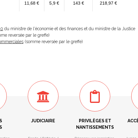
11,68 €
5,9 €
143 €
218,97 €
20
du ministre de l'économie et des finances et du ministre de la Justice
omme reversée par le greffe)
 Commerciales
(somme reversée par le greffe)
S
JUDICIAIRE
PRIVILÈGES ET
ACC
S
NANTISSEMENTS