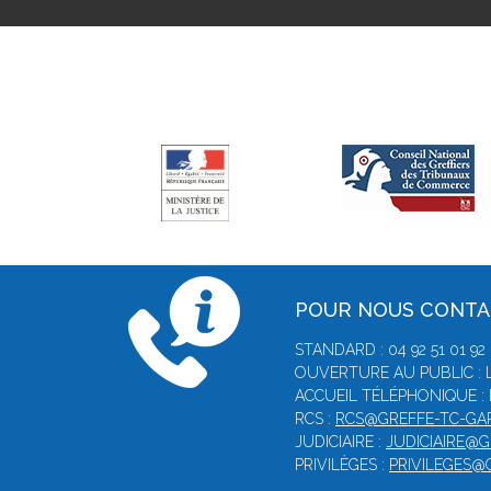
POUR NOUS CONT
STANDARD : 04 92 51 01 92
OUVERTURE AU PUBLIC : L
ACCUEIL TÉLÉPHONIQUE : 
RCS :
RCS@GREFFE-TC-GAP
JUDICIAIRE :
JUDICIAIRE@G
PRIVILÈGES :
PRIVILEGES@