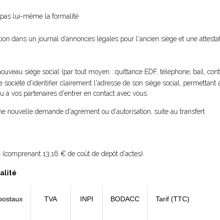
ue pas lui-même la formalité
ation dans un journal d’annonces légales pour l'ancien siège et une attest
nouveau siège social (par tout moyen : quittance EDF, téléphone, bail, contra
re société d'identifier clairement l'adresse de son siège social, permettant
ou à vos partenaires d'entrer en contact avec vous.
une nouvelle demande d'agrément ou d'autorisation, suite au transfert
 (comprenant 13,16 € de coût de dépôt d'actes).
alité
postaux
TVA
INPI
BODACC
Tarif (TTC)