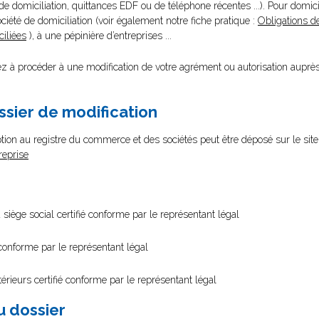
 domiciliation, quittances EDF ou de téléphone récentes ...). Pour domicil
été de domiciliation (voir également notre fiche pratique :
Obligations d
iliées
), à une pépinière d’entreprises ...
lez à procéder à une modification de votre agrément ou autorisation auprè
ssier de modification
tion au registre du commerce et des sociétés peut être déposé sur le site
reprise
 siège social certifié conforme par le représentant légal
 conforme par le représentant légal
érieurs certifié conforme par le représentant légal
au dossier