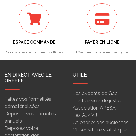
ESPACE COMMANDE
PAYER EN LIGNE
Commandes de documents officiels
Effectuer un paiement en ligne
EN DIRECT AVEC LE
UTILE
GREFFE
Les avocats de Gap
Faites vos formalités
Les huissiers de justice
dématérialisées
Association APESA
Déposez vos comptes
Les AJ/MJ
annuels
Calendrier des audiences
Déposez votre
Observatoire statistiques
déclaration des