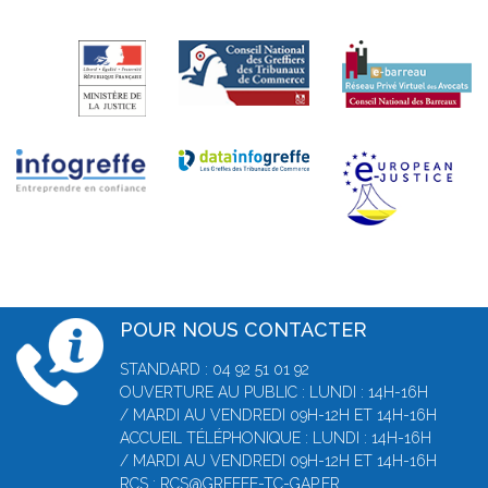
POUR NOUS CONTACTER
STANDARD : 04 92 51 01 92
OUVERTURE AU PUBLIC : LUNDI : 14H-16H
/ MARDI AU VENDREDI 09H-12H ET 14H-16H
ACCUEIL TÉLÉPHONIQUE : LUNDI : 14H-16H
/ MARDI AU VENDREDI 09H-12H ET 14H-16H
RCS :
RCS@GREFFE-TC-GAP.FR