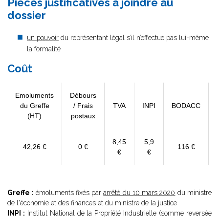
Pièces justificatives à joindre au
dossier
un pouvoir
du représentant légal s’il n’effectue pas lui-même
la formalité
Coût
Emoluments
Débours
du Greffe
/ Frais
TVA
INPI
BODACC
(HT)
postaux
8,45
5,9
42,26 €
0 €
116 €
€
€
Greffe :
émoluments fixés par
arrêté du 10 mars 2020
du ministre
de l'économie et des finances et du ministre de la justice
INPI :
Institut National de la Propriété Industrielle (somme reversée