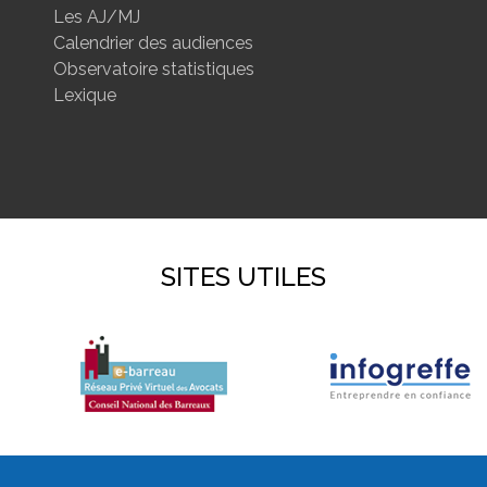
Les AJ/MJ
Calendrier des audiences
Observatoire statistiques
Lexique
SITES UTILES