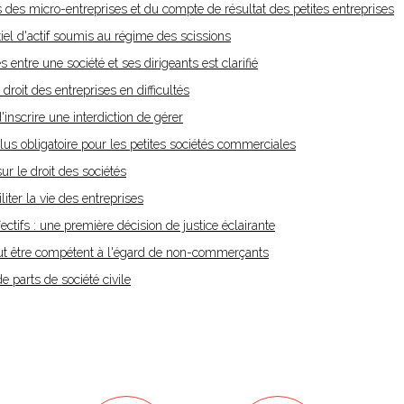
 des micro-entreprises et du compte de résultat des petites entreprises
tiel d'actif soumis au régime des scissions
entre une société et ses dirigeants est clarifié
 droit des entreprises en difficultés
'inscrire une interdiction de gérer
us obligatoire pour les petites sociétés commerciales
ur le droit des sociétés
iter la vie des entreprises
ectifs : une première décision de justice éclairante
t être compétent à l'égard de non-commerçants
 parts de société civile