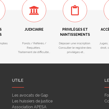
S
JUDICIAIRE
PRIVILÈGES ET
ACC
S
NANTISSEMENTS
mptes
Fonds / Référés /
Déposer une inscription
Juges, 
Requêtes.
Consulter le registre des
droit,
Traitement de difficultés
privilèges et
des entreprises
nantissements
UTILE
L
Les avocats de Gap
Fo
Les huissiers de justice
Co
Association APESA