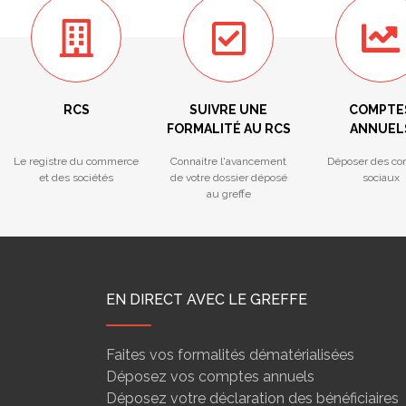
RCS
SUIVRE UNE
COMPTE
FORMALITÉ AU RCS
ANNUEL
Le registre du commerce
Connaitre l'avancement
Déposer des co
et des sociétés
de votre dossier déposé
sociaux
au greffe
EN DIRECT AVEC LE GREFFE
Faites vos formalités dématérialisées
Déposez vos comptes annuels
Déposez votre déclaration des bénéficiaires