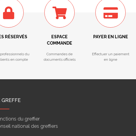
ÈS RÉSERVÉS
ESPACE
PAYER EN LIGNE
COMMANDE
professionnels du
Commandes de
Effectuer un paiement
 clients en compte
documents officiels
en ligne
E GREFFE
nctions du greffier
nseil national des greffiers