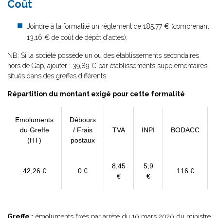
Coût
Joindre à la formalité un règlement de 185.77 € (comprenant
13,16 € de coût de dépôt d'actes).
NB: Si la société possède un ou des établissements secondaires
hors de Gap, ajouter : 39,89 € par établissements supplémentaires
situés dans des greffes différents
Répartition du montant exigé pour cette formalité
Emoluments
Débours
du Greffe
/ Frais
TVA
INPI
BODACC
(HT)
postaux
8,45
5,9
42,26 €
0 €
116 €
€
€
Greffe :
émoluments fixés par
arrêté du 10 mars 2020
du ministre