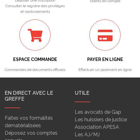
Déposer une inscription
clients en compte
Consulter le registre des privilèges
et nantissements
ESPACE COMMANDE
PAYER EN LIGNE
Commandes de documents officiels
Effectuer un paiement en ligne
EN DIRECT AVEC LE
UTILE
GREFFE
Les avocats de Gap
Faites vos formalités
Les huissiers de justice
dématérialisées
Association APESA
Déposez vos comptes
Les AJ/MJ