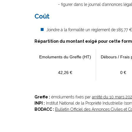
- figurer dans le journal d’annonces léga
Coût
Joindre à la formalité un règlement de
185.77 €
Répartition du montant exigé pour cette form
Emoluments du Greffe (HT)
Débours / Frais 
42,26 €
0 €
Greffe :
émoluments fixés par
arrêté du 10 mars 20
INPI :
Institut National de la Propriété Industrielle (s
BODACC :
Bulletin Officiel des Annonces Civiles et