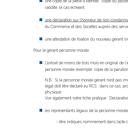
une copie de la pièce d'identité : copie du passe
validité, le cas échéant.
une déclaration sur l’honneur de non-condamn
du Commerce et des Sociétés auprès des service
une attestation de filiation du nouveau gérant (
Pour le gérant personne morale
L’extrait de moins de trois mois en original de l
personne morale (exemple: copie de la parution a
N.B : Si la personne morale gérant n’est pas
légal doit être déclaré au RCS ; dans ce cas,
physique.
Voir également notre fiche pratique : Déclarat
les représentants légaux de la personne morale
- être indiqués nommément dans l’acte d