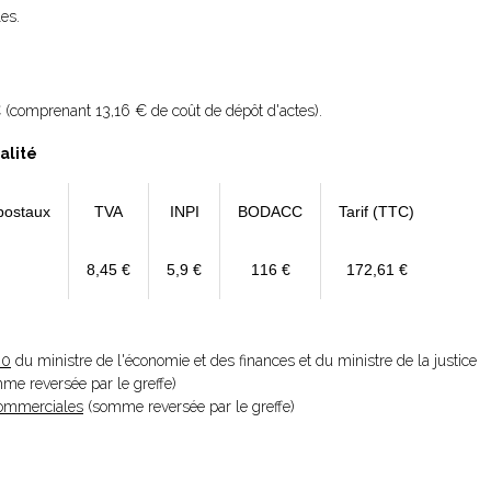
les.
 (comprenant 13,16 € de coût de dépôt d'actes).
alité
postaux
TVA
INPI
BODACC
Tarif (TTC)
8,45 €
5,9 €
116 €
172,61 €
20
du ministre de l'économie et des finances et du ministre de la justice
omme reversée par le greffe)
 Commerciales
(somme reversée par le greffe)