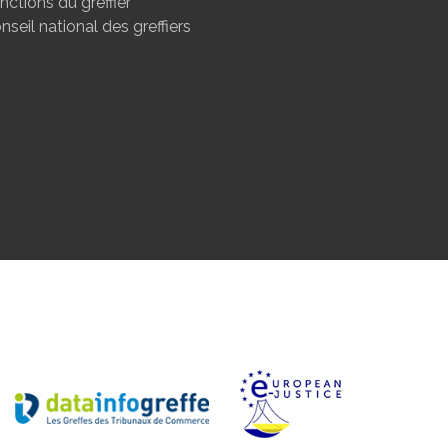
nctions du greffier
nseil national des greffiers