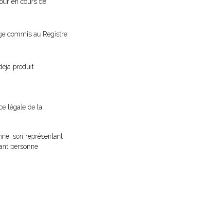
éjour en cours de
juge commis au Registre
déjà produit
ce légale de la
ne, son représentant
rant personne