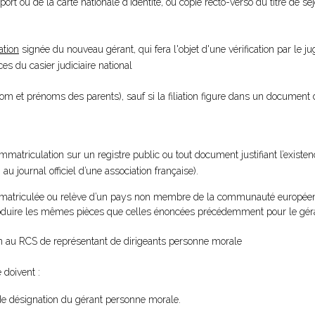
port ou de la carte nationale d'identité, ou copie recto-verso du titre de s
ation
signée du nouveau gérant, qui fera l'objet d'une vérification par le 
s du casier judiciaire national
nom et prénoms des parents), sauf si la filiation figure dans un document 
’immatriculation sur un registre public ou tout document justifiant l’existen
u journal officiel d’une association française).
 immatriculée ou relève d’un pays non membre de la communauté européen
 produire les mêmes pièces que celles énoncées précédemment pour le gé
ion au RCS de représentant de dirigeants personne morale
 doivent :
e désignation du gérant personne morale.