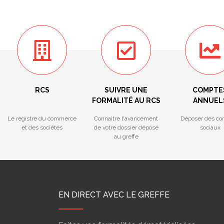
RCS
SUIVRE UNE
COMPTE
FORMALITÉ AU RCS
ANNUEL
Le registre du commerce
Connaitre l'avancement
Déposer des co
et des sociétés
de votre dossier déposé
sociaux
au greffe
EN DIRECT AVEC LE GREFFE