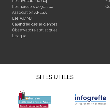
Les avocats de Gap
Fo
Les huissiers de justice
Co
Association APESA
Les AJ/MJ
Calendrier des audiences
Observatoire statistiques
Lexique
SITES UTILES