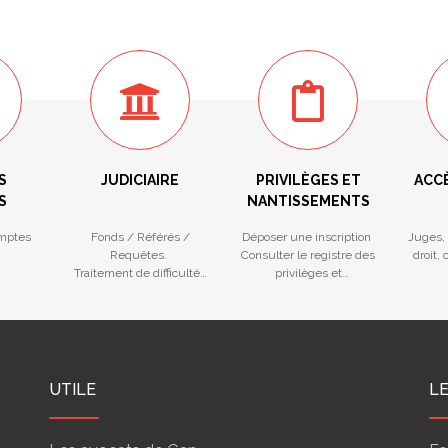
S
JUDICIAIRE
PRIVILÈGES ET
ACC
S
NANTISSEMENTS
mptes
Fonds / Référés /
Déposer une inscription
Juges, 
Requêtes.
Consulter le registre des
droit,
Traitement de difficultés
privilèges et
des entreprises
nantissements
UTILE
L