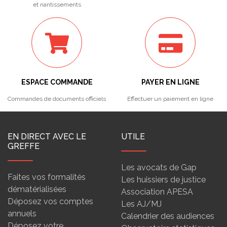
et nantissements
ESPACE COMMANDE
PAYER EN LIGNE
Commandes de documents officiels
Effectuer un paiement en ligne
EN DIRECT AVEC LE
UTILE
GREFFE
Les avocats de Gap
Faites vos formalités
Les huissiers de justice
dématérialisées
Association APESA
Déposez vos comptes
Les AJ/MJ
annuels
Calendrier des audiences
Déposez votre