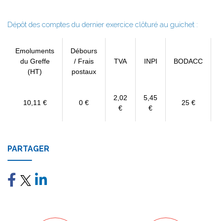
Dépôt des comptes du dernier exercice clôturé au guichet :
Emoluments
Débours
du Greffe
/ Frais
TVA
INPI
BODACC
(HT)
postaux
2,02
5,45
10,11 €
0 €
25 €
€
€
PARTAGER