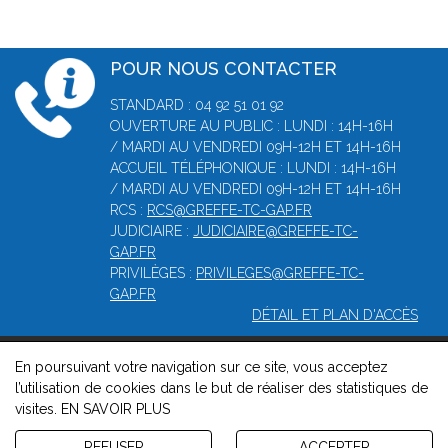
POUR NOUS CONTACTER
STANDARD : 04 92 51 01 92
OUVERTURE AU PUBLIC : LUNDI : 14H-16H
/ MARDI AU VENDREDI 09H-12H ET 14H-16H
ACCUEIL TÉLÉPHONIQUE : LUNDI : 14H-16H
/ MARDI AU VENDREDI 09H-12H ET 14H-16H
RCS :
RCS@GREFFE-TC-GAP.FR
JUDICIAIRE :
JUDICIAIRE@GREFFE-TC-
GAP.FR
PRIVILÈGES :
PRIVILEGES@GREFFE-TC-
GAP.FR
DÉTAIL ET PLAN D'ACCÈS
En poursuivant votre navigation sur ce site, vous acceptez
© 2026, Greffe du Tribunal de Commerce de Gap -
Mentions
l’utilisation de cookies dans le but de réaliser des statistiques de
légales
-
Contact
-
Gestion des cookies
-
Politique de
visites.
EN SAVOIR PLUS
confidentialité et de cookies
Version : 1.8.1
REFUSER
ACCEPTER