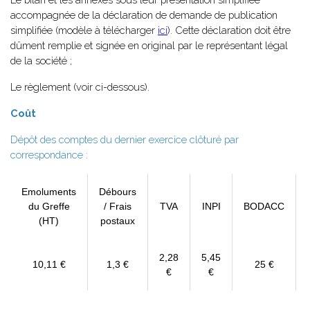
accompagnée de la déclaration de demande de publication
simplifiée (modèle à télécharger
ici
). Cette déclaration doit être
dûment remplie et signée en original par le représentant légal
de la société ;
Le règlement (voir ci-dessous).
Coût
Dépôt des comptes du dernier exercice clôturé par
correspondance :
Emoluments
Débours
du Greffe
/ Frais
TVA
INPI
BODACC
(HT)
postaux
2,28
5,45
10,11 €
1,3 €
25 €
€
€