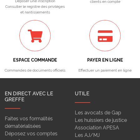
Déposer une inscription
clients en compte
Consulter le registre des privilèges
et nantissements
ESPACE COMMANDE
PAYER EN LIGNE
Commandes de documents officiels
Effectuer un paiement en ligne
EN DIRECT AVEC LE
UTILE
GREFFE
Les avocats de Gap
Faites vos formalités
Les huissiers de justice
dématérialisées
Association APESA
Déposez vos comptes
Les AJ/MJ